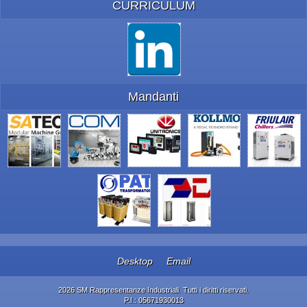
CURRICULUM
Mandanti
Desktop
Email
2026 SM Rappresentanze Industriali. Tutti i diritti riservati.
P.I.: 05671930013