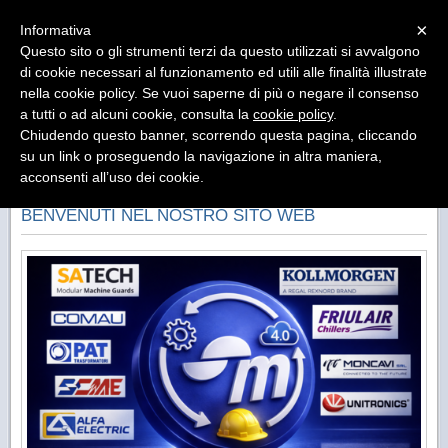
Menu
×
Informativa
Questo sito o gli strumenti terzi da questo utilizzati si avvalgono
di cookie necessari al funzionamento ed utili alle finalità illustrate
SM Rappresentanze Industriali
nella cookie policy. Se vuoi saperne di più o negare il consenso
Agenzia di Rappresentanza Componentistica per
Automazione e Sicurezza
a tutti o ad alcuni cookie, consulta la
cookie policy
.
Chiudendo questo banner, scorrendo questa pagina, cliccando
su un link o proseguendo la navigazione in altra maniera,
acconsenti all’uso dei cookie.
BENVENUTI NEL NOSTRO SITO WEB